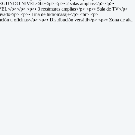
><b>SEGUNDO NIVEL</b></p> <p>• 2 salas amplias</p> <p>•
L</b></p> <p>• 3 recámaras amplias</p> <p>• Sala de TV</p>
ado</p> <p>• Tina de hidromasaje</p> <br> <p>
ción u oficinas</p> <p>• Distribución versátil</p> <p>• Zona de alta