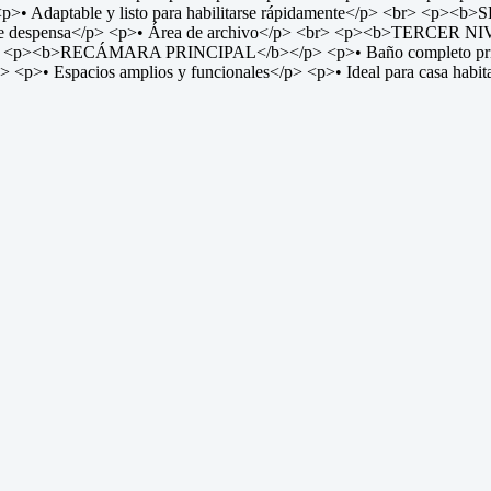
 <p>• Adaptable y listo para habilitarse rápidamente</p> <br> <p
 despensa</p> <p>• Área de archivo</p> <br> <p><b>TERCER NIVE
<br> <p><b>RECÁMARA PRINCIPAL</b></p> <p>• Baño completo priv
 <p>• Espacios amplios y funcionales</p> <p>• Ideal para casa habita