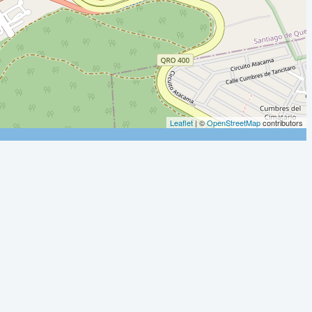
Leaflet
| ©
OpenStreetMap
contributors