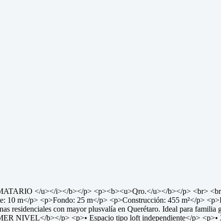
IO </u></i></b></p> <p><b><u>Qro.</u></b></p> <br> <br> 
ente: 10 m</p> <p>Fondo: 25 m</p> <p>Construcción: 455 m²</p> <
idenciales con mayor plusvalía en Querétaro. Ideal para familia gran
IMER NIVEL</b></p> <p>• Espacio tipo loft independiente</p> <p>• 