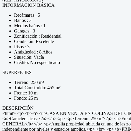
INFORMACIÓN BÁSICA
Recámaras : 5
Baños : 3
Medios baños : 1
Garages : 3
Zonificación : Residential
Condición: Excelente
Pisos : 3
Antigüedad : 8 Años
Situación: Vacía
Crédito: No especificado
SUPERFICIES
Terreno: 250 m²
Total Construido: 455 m²
Frente: 10 m
Fondo: 25 m
DESCRIPCIÓN
<html> <p><b><i><u>CASA EN VENTA EN COLINAS DEL CIMATAR
<u>Características: </u></b></p> <p>Terreno: 250 m²</p> <p>Fr
GENERAL</b></p> <p>Amplia propiedad ubicada en una de las zonas res
independiente por niveles y espacios amplios.</p> <br> <p><b>PR