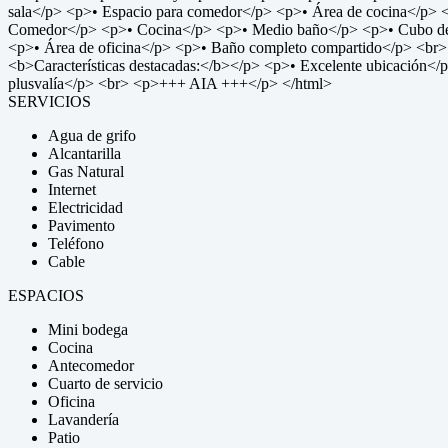
sala</p> <p>• Espacio para comedor</p> <p>• Área de cocina</p>
Comedor</p> <p>• Cocina</p> <p>• Medio baño</p> <p>• Cubo de
<p>• Área de oficina</p> <p>• Baño completo compartido</p> 
<b>Características destacadas:</b></p> <p>• Excelente ubicación</p>
plusvalía</p> <br> <p>+++ AIA +++</p> </html>
SERVICIOS
Agua de grifo
Alcantarilla
Gas Natural
Internet
Electricidad
Pavimento
Teléfono
Cable
ESPACIOS
Mini bodega
Cocina
Antecomedor
Cuarto de servicio
Oficina
Lavandería
Patio